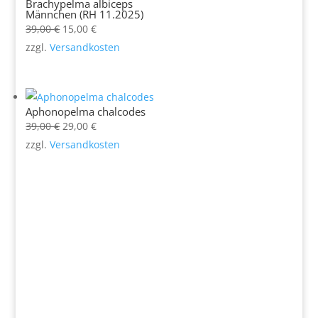
Brachypelma albiceps
Männchen (RH 11.2025)
Ursprünglicher
Aktueller
39,00
€
15,00
€
Preis
Preis
zzgl.
Versandkosten
war:
ist:
39,00 €
15,00 €.
Aphonopelma chalcodes
Ursprünglicher
Aktueller
39,00
€
29,00
€
Preis
Preis
zzgl.
Versandkosten
war:
ist:
39,00 €
29,00 €.