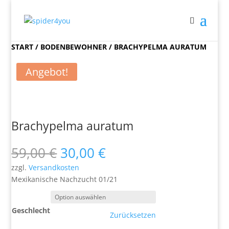
START
/
BODENBEWOHNER
/ BRACHYPELMA AURATUM
Angebot!
Brachypelma auratum
Ursprünglicher
Aktueller
59,00
€
30,00
€
Preis
Preis
zzgl.
Versandkosten
war:
ist:
Mexikanische Nachzucht 01/21
59,00 €
30,00 €.
Geschlecht
Zurücksetzen