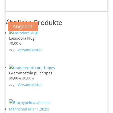
Ähnliche Produkte
Angebot!
Angebot!
Angebot!
Lasiodora klugi
79,00
€
zzgl.
Versandkosten
Grammostola pulchripes
Ursprünglicher
Aktueller
39,00
€
20,00
€
Preis
Preis
zzgl.
Versandkosten
war:
ist:
39,00 €
20,00 €.